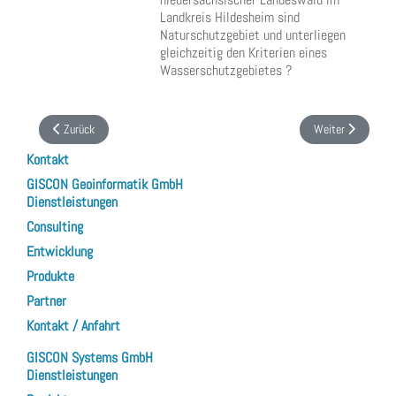
Landkreis Hildesheim sind
Naturschutzgebiet und unterliegen
gleichzeitig den Kriterien eines
Wasserschutzgebietes ?
Vorheriger Beitrag: Software-Entwicklung für das LFU Bayern: Erweiterung 
Nächster Beitrag:
Zurück
Weiter
Kontakt
GISCON Geoinformatik GmbH
Dienstleistungen
Consulting
Entwicklung
Produkte
Partner
Kontakt / Anfahrt
GISCON Systems GmbH
Dienstleistungen