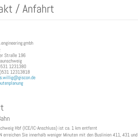
akt / Anfahrt
.engineering.gmbh
g
er Straße 196
aunschweig
0)531 1231380
0)531 12313818
s.willig@giscon.de
outenplanung
t
Bahn
chweig Hbf (ICE/IC-Anschluss) ist ca. 1 km entfernt
 erreichen Sie innerhalb weniger Minuten mit den Buslinien 411, 431 und