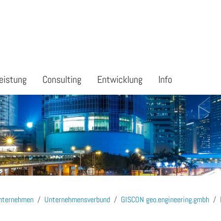
eistung
Consulting
Entwicklung
Info
nternehmen
Unternehmensverbund
GISCON geo.engineering.gmbh