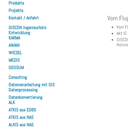
Produkte
Projekte
Vom Flu
Kontakt / Anfahrt
Vom Fl
GISCON Ingenieurbüro
Entwicklung
Mit IC
KARMA
GISCON
Holzmi
AWANI
WIESEL
MEDIS
GEOSUM
Consulting
Datenverarbeitung mit GIS
Datenprocessing
Datenkonvertierung
ALK
ATKIS aus EDBS
ATKIS aus NAS
ALKIS aus NAS