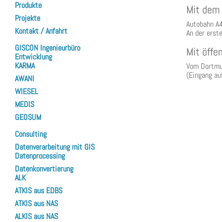
Produkte
Mit dem 
Projekte
Autobahn A4
Kontakt / Anfahrt
An der erst
GISCON Ingenieurbüro
Mit öffe
Entwicklung
KARMA
Vom Dortmun
(Eingang au
AWANI
WIESEL
MEDIS
GEOSUM
Consulting
Datenverarbeitung mit GIS
Datenprocessing
Datenkonvertierung
ALK
ATKIS aus EDBS
ATKIS aus NAS
ALKIS aus NAS