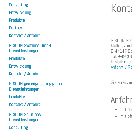
Kont
Consulting
Entwicklung
Produkte
Partner
Kontakt / Anfahrt
GISCON Geo
GISCON Systems GmbH
Mallinckrod
Dienstleistungen
D-44147 D
Tel: +49 (
Produkte
E-Mail:
mich
Entwicklung
Anfahrt / R
Kontakt / Anfahrt
Sie erreich
GISCON geo.engineering.gmbh
Dienstleistungen
Produkte
Anfahr
Kontakt / Anfahrt
mit d
GISCON Solutions
mit öf
Dienstleistungen
Consulting