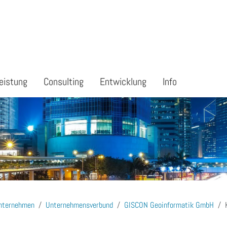
eistung
Consulting
Entwicklung
Info
nternehmen
Unternehmensverbund
GISCON Geoinformatik GmbH