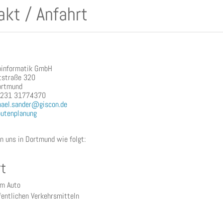
akt / Anfahrt
informatik GmbH
tstraße 320
ortmund
0)231 31774370
ael.sander@giscon.de
outenplanung
en uns in Dortmund wie folgt:
t
em Auto
fentlichen Verkehrsmitteln