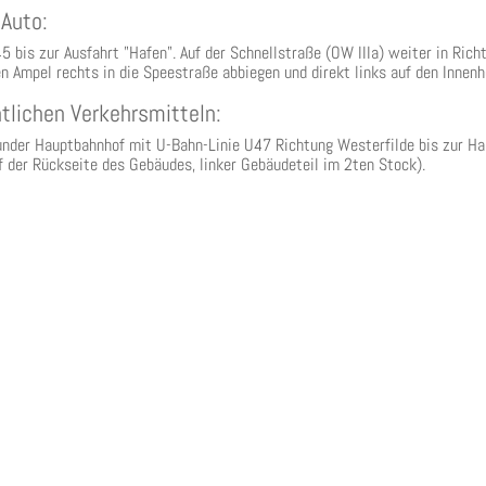
Auto:
5 bis zur Ausfahrt "Hafen". Auf der Schnellstraße (OW IIIa) weiter in Rich
en Ampel rechts in die Speestraße abbiegen und direkt links auf den Innen
ntlichen Verkehrsmitteln:
der Hauptbahnhof mit U-Bahn-Linie U47 Richtung Westerfilde bis zur Halt
f der Rückseite des Gebäudes, linker Gebäudeteil im 2ten Stock).