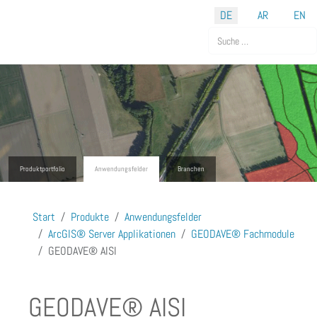
Sprache auswählen
DE
AR
EN
Suchen
Produktportfolio
Anwendungsfelder
Branchen
Start
Produkte
Anwendungsfelder
ArcGIS® Server Applikationen
GEODAVE® Fachmodule
GEODAVE® AISI
GEODAVE® AISI