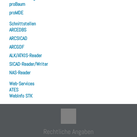
proBaum
proMDE
Schnittstellen
ARCEDBS
ARCSICAD
ARCGDF
ALK/ATKIS-Reader
SICAD-Reader/Writer
NAS-Reader
Web-Services
ATES
WebInfo STK
Rechtliche Angaben