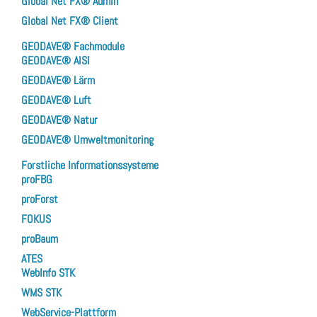
Global Net FX® Admin
Global Net FX® Client
GEODAVE® Fachmodule
GEODAVE® AISI
GEODAVE® Lärm
GEODAVE® Luft
GEODAVE® Natur
GEODAVE® Umweltmonitoring
Forstliche Informationssysteme
proFBG
proForst
FOKUS
proBaum
ATES
WebInfo STK
WMS STK
WebService-Plattform