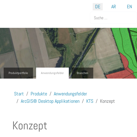
Sprache auswählen
DE
AR
EN
Suchen
Produktportfolio
Anwendungsfelder
Branchen
Start
Produkte
Anwendungsfelder
ArcGIS® Desktop Applikationen
KTS
Konzept
Konzept