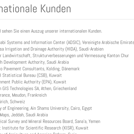
rnationale Kunden
 sehen Sie einen Auszug unserer internationalen Kunden.
abi Systems and Information Center (ADSIC), Vereinigte Arabische Emirat
sa Irrigation and Drainage Authority (HIDA), Saudi-Arabien
r Landwirtschaft, Strukturverbesserungen und Vermessung Kanton Chur
dh Development Authority, Saudi Arabia
ro Pavement Consultants, Kolding, Dänemark
l Statistical Bureau (CSB), Kuwait
nment Public Authority (EPA), Kuwait
n GIS Technologies SA, Athen, Griechenland
rance, Meudon, Frankreich
rich, Schweiz
y of Engineering, Ain Shams University, Cairo, Egypt
Maps, Jeddah, Saudi Arabia
ical Survey and Mineral Resources Board, Sana'a, Yemen
 Institute for Scientific Research (KISR), Kuwait