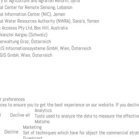
ry of Agriculture and Agrarian Reform, Syria
al Center for Remote Sensing, Lebanon
al Information Center (NIC), Jemen
al Water Resources Authority (NWRA), Sana'a, Yemen
c Accesss Pty Ltd, Box Hill, Australia
kanzlei Aargau (Schweiz)
erwaltung Graz, Österreich
IS Informationssysteme GmbH, Wien, Österreich
GIS GmbH, Wien, Österreich
r preferences
ies to ensure you to get the best experience on our website. If you declin
Analytics
l
Decline all
Tools used to analyze the data to measure the effectiv
Matomo
Marketing
Decline
Set of techniques which have for object the commercial strat
Quantcast