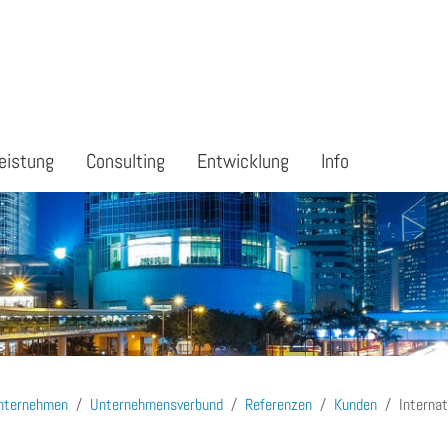
eistung
Consulting
Entwicklung
Info
nternehmen
Unternehmensverbund
Referenzen
Kunden
Internat