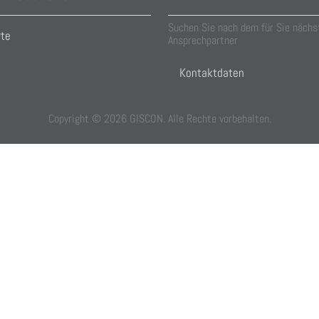
Suchen Sie nach dem für Sie nächs
rte
Ansprechpartner
Kontaktdaten
Copyright ©
2026
GISCON. Alle Rechte vorbehalten.
f you decline the use of cookies, this website may not function as expect