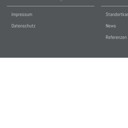
Impressum
Standortka
Datenschutz
News
Referenzen
Cookies user preferences
We use cookies to ensure you to get the best experience on our website. I
Analytics