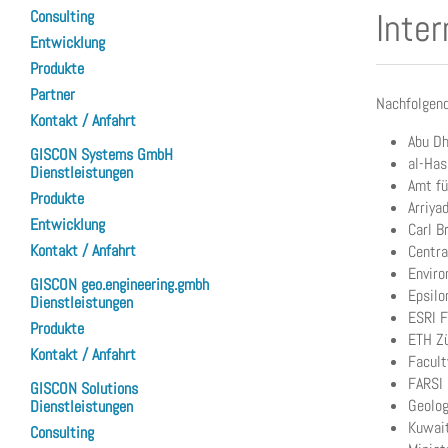
Inte
Consulting
Entwicklung
Produkte
Partner
Nachfolgend
Kontakt / Anfahrt
Abu Dh
GISCON Systems GmbH
al-Has
Dienstleistungen
Amt fü
Produkte
Arriya
Entwicklung
Carl B
Kontakt / Anfahrt
Centra
Enviro
GISCON geo.engineering.gmbh
Epsilo
Dienstleistungen
ESRI F
Produkte
ETH Zü
Kontakt / Anfahrt
Facult
FARSI 
GISCON Solutions
Geolog
Dienstleistungen
Kuwait
Consulting