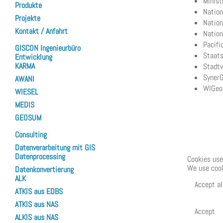
Minist
Produkte
Nation
Projekte
Nation
Kontakt / Anfahrt
Nation
Pacifi
GISCON Ingenieurbüro
Staats
Entwicklung
KARMA
Stadtv
SynerG
AWANI
WIGeo
WIESEL
MEDIS
GEOSUM
Consulting
Datenverarbeitung mit GIS
Datenprocessing
Cookies use
We use cook
Datenkonvertierung
ALK
Accept al
ATKIS aus EDBS
ATKIS aus NAS
Accept
ALKIS aus NAS