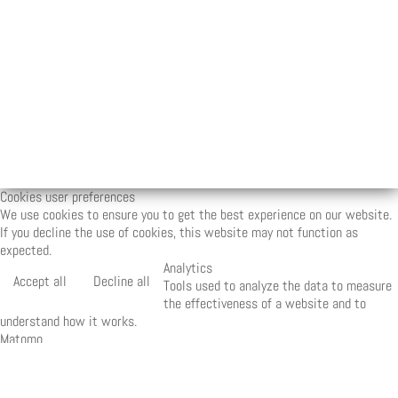
Cookies user preferences
We use cookies to ensure you to get the best experience on our website.
If you decline the use of cookies, this website may not function as
expected.
Analytics
Accept all
Decline all
Tools used to analyze the data to measure
the effectiveness of a website and to
understand how it works.
Matomo
Marketing
Accept
Decline
Set of techniques which have for object the
commercial strategy and in particular the market