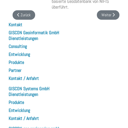
basierte Geodatenbank von NIFIS
überführt.
Vorheriger Beitrag: Digitalisierung geologischer und bodenkundlicher Übersi
Nächster Beitrag:
Zurück
Weiter
Kontakt
GISCON Geoinformatik GmbH
Dienstleistungen
Consulting
Entwicklung
Produkte
Partner
Kontakt / Anfahrt
GISCON Systems GmbH
Dienstleistungen
Produkte
Entwicklung
Kontakt / Anfahrt