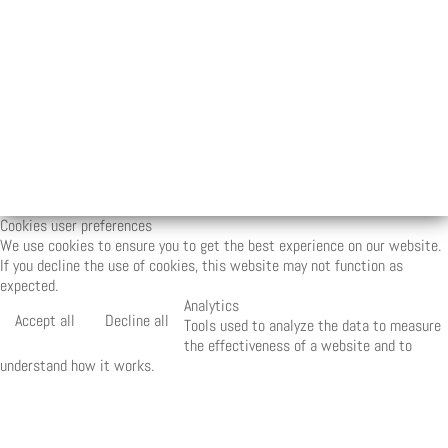
Cookies user preferences
We use cookies to ensure you to get the best experience on our website.
If you decline the use of cookies, this website may not function as
expected.
Analytics
Accept all
Decline all
Tools used to analyze the data to measure
the effectiveness of a website and to
understand how it works.
Matomo
Marketing
Accept
Decline
Set of techniques which have for object the
commercial strategy and in particular the market