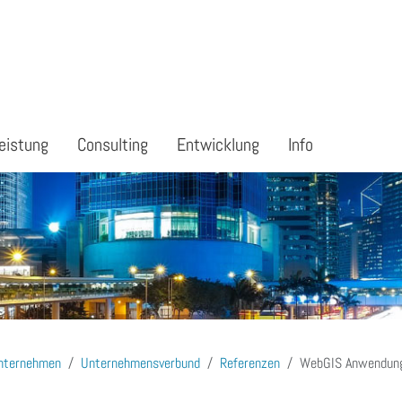
eistung
Consulting
Entwicklung
Info
nternehmen
Unternehmensverbund
Referenzen
WebGIS Anwendung