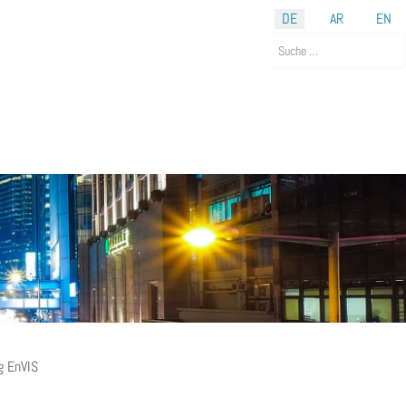
DE
AR
EN
Suchen
 EnVIS