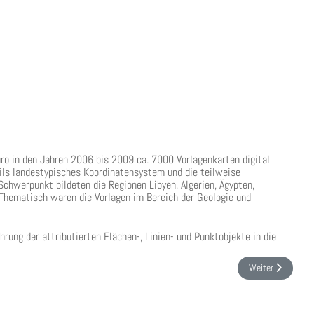
ro in den Jahren 2006 bis 2009 ca. 7000 Vorlagenkarten digital
eils landestypisches Koordinatensystem und die teilweise
chwerpunkt bildeten die Regionen Libyen, Algerien, Ägypten,
Thematisch waren die Vorlagen im Bereich der Geologie und
ührung der attributierten Flächen-, Linien- und Punktobjekte in die
rsten 1999-2013
Nächster Beitrag: 
Weiter