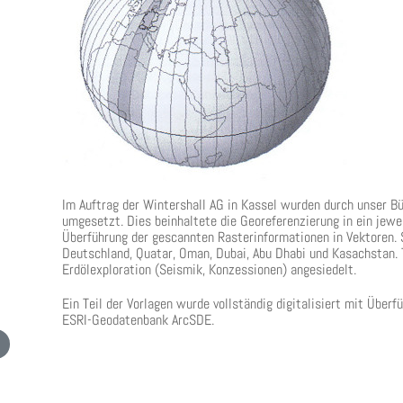
Im Auftrag der Wintershall AG in Kassel wurden durch unser Bü
umgesetzt. Dies beinhaltete die Georeferenzierung in ein jew
Überführung der gescannten Rasterinformationen in Vektoren. S
Deutschland, Quatar, Oman, Dubai, Abu Dhabi und Kasachstan. 
Erdölexploration (Seismik, Konzessionen) angesiedelt.
Ein Teil der Vorlagen wurde vollständig digitalisiert mit Überf
ESRI-Geodatenbank ArcSDE.
 Beitrag: Digitalisierung / Aktualisierung niedersächsischer Betreuungs- und Landesfo