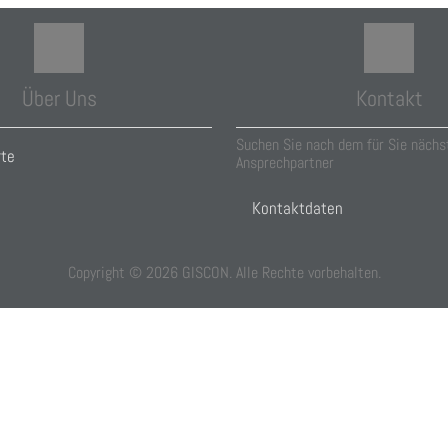
Über Uns
Kontakt
Suchen Sie nach dem für Sie nächs
rte
Ansprechpartner
Kontaktdaten
Copyright ©
2026
GISCON. Alle Rechte vorbehalten.