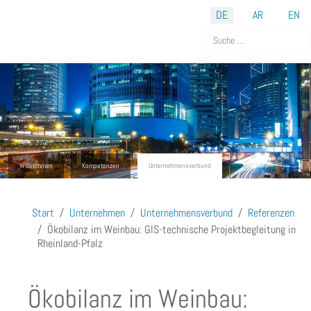
Sprache auswählen
DE
AR
EN
Suchen
Willkommen
Kompetenzen
Unternehmensverbund
Start
Unternehmen
Unternehmensverbund
Referenzen
Ökobilanz im Weinbau: GIS-technische Projektbegleitung in
Rheinland-Pfalz
Ökobilanz im Weinbau: