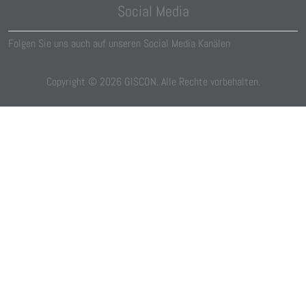
Social Media
Folgen Sie uns auch auf unseren Social Media Kanälen
Copyright ©
2026
GISCON. Alle Rechte vorbehalten.