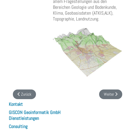
allem Fragestellungen aus den
Bereichen Geologie und Bodenkunde,
Klima, Geobasisdaten (ATKIS,ALK),
Topographie, Landnutzung.
Vorheriger Beitrag: Natura 2000: Erfassungsmodule für FFH-Gebiete und -Mo
Nächster Beitrag:
Zurück
Weiter
Kontakt
GISCON Geoinformatik GmbH
Dienstleistungen
Consulting