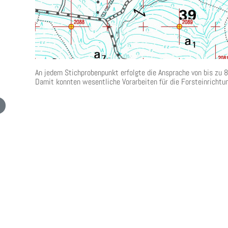
An jedem Stichprobenpunkt erfolgte die Ansprache von bis zu 
Damit konnten wesentliche Vorarbeiten für die Forsteinrichtu
 Beitrag: Luftbild-Kartenwerk für das Niedersächsische Forstamt Sellhorn und den Stad