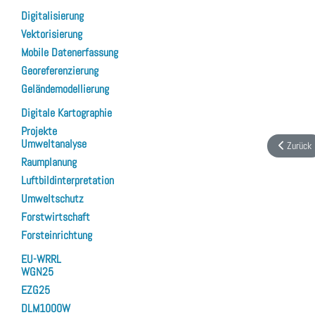
Digitalisierung
Vektorisierung
Mobile Datenerfassung
Georeferenzierung
Geländemodellierung
Digitale Kartographie
Projekte
Umweltanalyse
Vorheriger
Zurück
Raumplanung
Luftbildinterpretation
Umweltschutz
Forstwirtschaft
Forsteinrichtung
EU-WRRL
WGN25
EZG25
DLM1000W