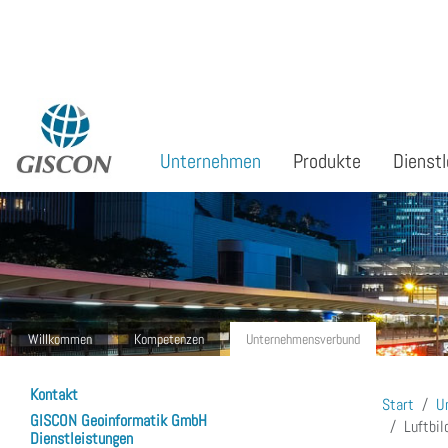
Sprache auswählen
Unternehmen
Produkte
Dienstl
Willkommen
Kompetenzen
Unternehmensverbund
Kontakt
Start
U
GISCON Geoinformatik GmbH
Luftbil
Dienstleistungen