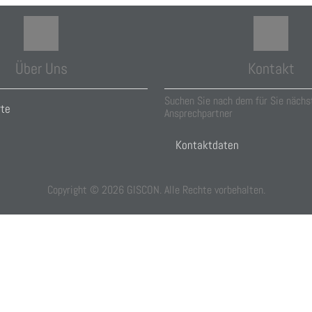
Über Uns
Kontakt
Suchen Sie nach dem für Sie nächs
rte
Ansprechpartner
Kontaktdaten
Copyright ©
2026
GISCON. Alle Rechte vorbehalten.