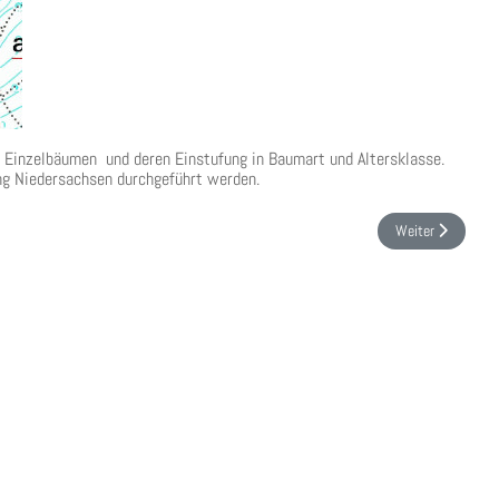
8 Einzelbäumen und deren Einstufung in Baumart und Altersklasse.
ng Niedersachsen durchgeführt werden.
tforst Wolfsburg
Nächster Beitrag:
Weiter