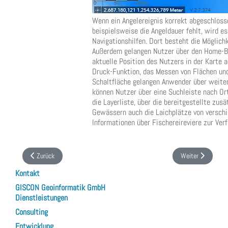
Wenn ein Angelereignis korrekt abgeschlosse
beispielsweise die Angeldauer fehlt, wird es
Navigationshilfen. Dort besteht die Möglic
Außerdem gelangen Nutzer über den Home-But
aktuelle Position des Nutzers in der Karte
Druck-Funktion, das Messen von Flächen und 
Schaltfläche gelangen Anwender über weiter
können Nutzer über eine Suchleiste nach Ort
die Layerliste, über die bereitgestellte zu
Gewässern auch die Laichplätze von verschi
Informationen über Fischereireviere zur Ver
Vorheriger Beitrag: WebGIS Anwendung eWisa
Nächster Beitrag
Zurück
Weiter
Kontakt
GISCON Geoinformatik GmbH
Dienstleistungen
Consulting
Entwicklung