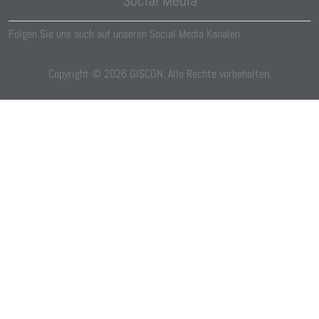
Social Media
Folgen Sie uns auch auf unseren Social Media Kanälen
Copyright ©
2026
GISCON. Alle Rechte vorbehalten.