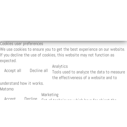
Cookies user preferences
We use cookies to ensure you to get the best experience on our website.
If you decline the use of cookies, this website may not function as
expected.
Analytics
Accept all
Decline all
Tools used to analyze the data to measure
the effectiveness of a website and to
understand how it works.
Matomo
Marketing
Accept
Decline
Set of techniques which have for object the
commercial strategy and in particular the market
study.
Quantcast
Save