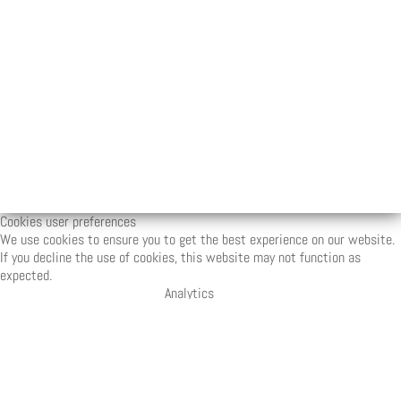
Cookies user preferences
We use cookies to ensure you to get the best experience on our website.
If you decline the use of cookies, this website may not function as
expected.
Analytics
Accept all
Decline all
Tools used to analyze the data to measure
the effectiveness of a website and to
understand how it works.
Matomo
Marketing
Accept
Decline
Set of techniques which have for object the